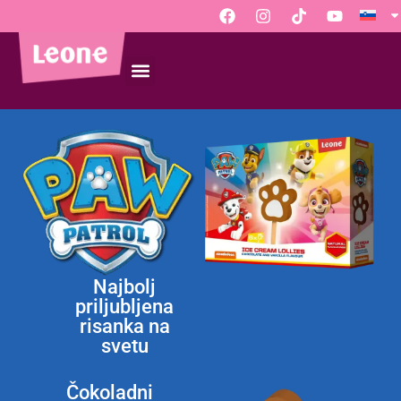
Najbolj
priljubljena
risanka na
svetu
Čokoladni