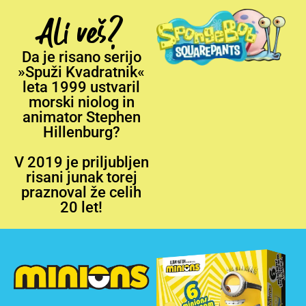
Ali veš?
Da je risano serijo
»Spuži Kvadratnik«
leta 1999 ustvaril
morski niolog in
animator Stephen
Hillenburg?
V 2019 je priljubljen
risani junak torej
praznoval že celih
20 let!