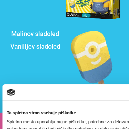
Malinov sladoled
Vanilijev sladoled
Ta spletna stran vsebuje piškotke
Spletno mesto uporablja nujne piškotke, potrebne za delovanj
poleg tega uporablja tudi piškotke potrebne za delovanje vtič