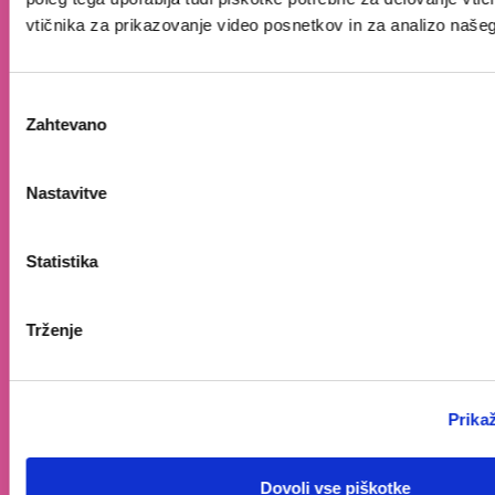
vtičnika za prikazovanje video posnetkov in za analizo naše
Izbira
Zahtevano
soglasja
Nastavitve
Spoznaj najbolj
mavrični sladoled
tega leta.
Statistika
Jagodni sladoled
Trženje
Vaniljev sladoled
Bela čokolada
Prika
Dovoli vse piškotke