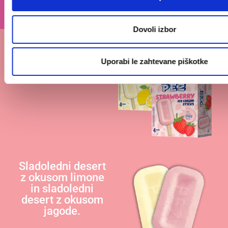
Dovoli izbor
Uporabi le zahtevane piškotke
Sladoledni desert
z okusom limone
in sladoledni
desert z okusom
jagode.