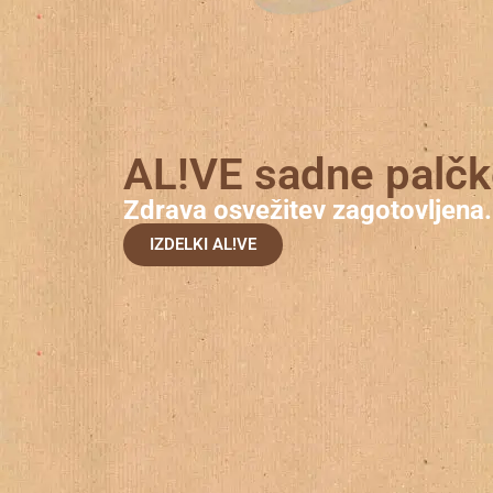
AL!VE sadne palč
Zdrava osvežitev zagotovljena.
IZDELKI AL!VE