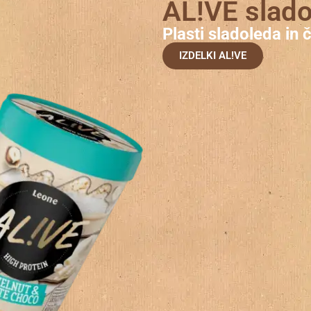
AL!VE slado
Plasti sladoleda in
IZDELKI AL!VE