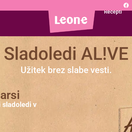
Recepti
Sladoledi AL!VE
Užitek brez slabe vesti.
arsi
 sladoledi v