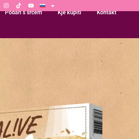
Podari s srcem
Kje kupiti
Kontakt