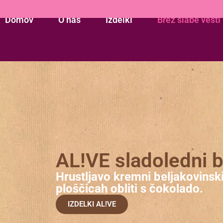
Domov
O nas
Izdelki
Brez slabe vesti
AL!VE sladoledni b
Hrustljavo kremni beljakovinski
ploščicah obliti s čokolado.
IZDELKI AL!VE