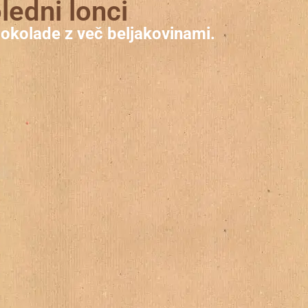
ledni lonci
 čokolade z več beljakovinami.