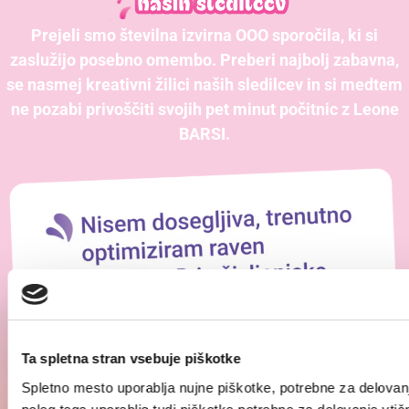
Prejeli smo številna izvirna OOO sporočila, ki si
zaslužijo posebno omembo. Preberi najbolj zabavna,
se nasmej kreativni žilici naših sledilcev in si medtem
ne pozabi privoščiti svojih pet minut počitnic z Leone
BARSI.
Ta spletna stran vsebuje piškotke
Spletno mesto uporablja nujne piškotke, potrebne za delovanj