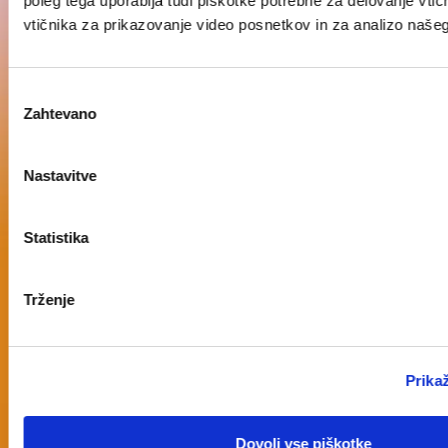
poleg tega uporablja tudi piškotke potrebne za delovanje vtič
vtičnika za prikazovanje video posnetkov in za analizo naše
Izbira
Zahtevano
soglasja
Nastavitve
Statistika
Trženje
Prika
Dovoli vse piškotke